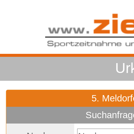
Ur
5. Meldorf
Suchanfrag